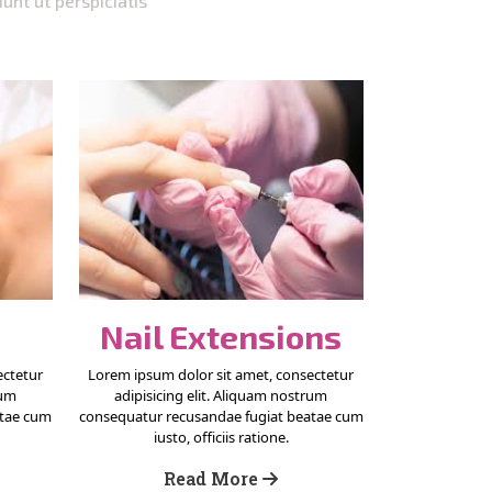
unt ut perspiciatis
Nail Extensions
ectetur
Lorem ipsum dolor sit amet, consectetur
rum
adipisicing elit. Aliquam nostrum
atae cum
consequatur recusandae fugiat beatae cum
iusto, officiis ratione.
Read More