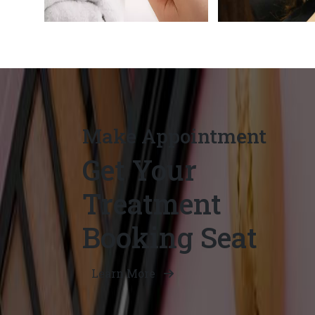
Make Appointment
Get Your
Treatment
Booking Seat
Learn More