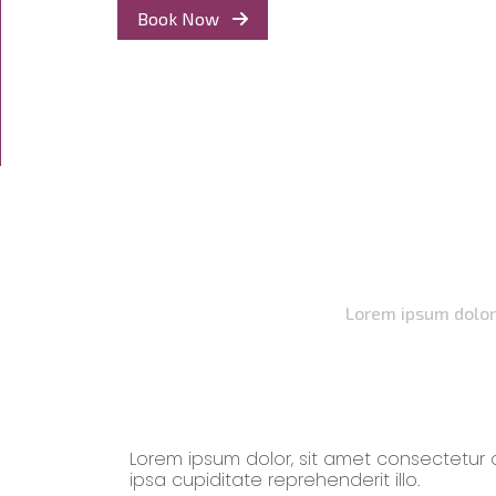
Book Now
Lorem ipsum dolor 
Lorem ipsum dolor, sit amet consectetur ad
ipsa cupiditate reprehenderit illo.