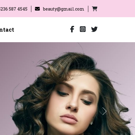
5236 587 4545
beauty@gmail.com
ntact
Next