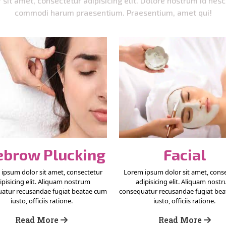
sit amet, consectetur adipisicing elit. Dolore nostrum id nesci
commodi harum praesentium. Praesentium, amet qui!
ebrow Plucking
Facial
ipsum dolor sit amet, consectetur
Lorem ipsum dolor sit amet, cons
ipisicing elit. Aliquam nostrum
adipisicing elit. Aliquam nost
atur recusandae fugiat beatae cum
consequatur recusandae fugiat be
iusto, officiis ratione.
iusto, officiis ratione.
Read More
Read More